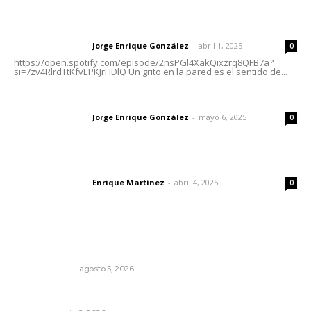
Letras del director | Un grito en la pared
Jorge Enrique González
-
abril 1, 2025
Letras del director
0
https://open.spotify.com/episode/2nsPGl4XakQixzrq8QFB7a?
si=7zv4RlrdTtKfvEPKJrHDlQ Un grito en la pared es el sentido de...
Las vacas de Huajimic
Jorge Enrique González
-
mayo 6, 2025
Letras del director
0
El peatón y la ciudad
Enrique Martínez
-
abril 4, 2025
Letras del director
0
Lo más popular
La Inteligencia Artificial enfrenta a dos grupos humanos
LA SERPENTINA
agosto 5, 2026
Brillan la cultura y gastronomía de origen en California