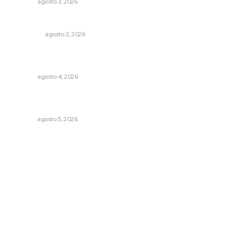
NAYARIT
agosto 3, 2026
Eliminan delincuente en Bahía de Banderas
POLICIACA
agosto 3, 2026
Aclara Marakame tarifas y programas de apoyo para
rehabilitación
NAYARIT
agosto 4, 2026
Lluvias y maleantes dañaron planteles en distintos
municipios de Nayarit
NAYARIT
agosto 5, 2026
Archivo mensual
agosto 2026
julio 2026
junio 2026