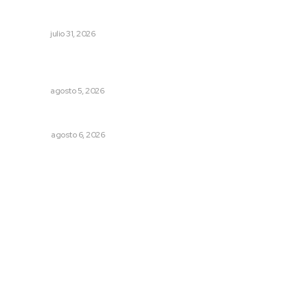
Podrían cerrar anexos en la capital
NAYARIT
julio 31, 2026
Perdió todo por las drogas, pero logró recuperar a su
familia
NAYARIT
agosto 5, 2026
Agosto, la hora de definirse
OPINIÓN
agosto 6, 2026
Archivo mensual
agosto 2026
julio 2026
junio 2026
mayo 2026