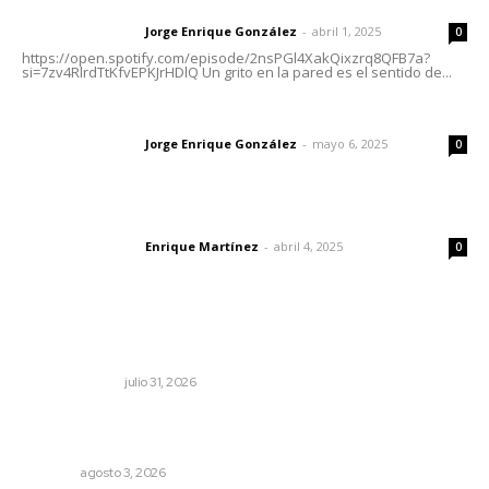
Letras del director | Un grito en la pared
Jorge Enrique González
-
abril 1, 2025
Letras del director
0
https://open.spotify.com/episode/2nsPGl4XakQixzrq8QFB7a?
si=7zv4RlrdTtKfvEPKJrHDlQ Un grito en la pared es el sentido de...
Las vacas de Huajimic
Jorge Enrique González
-
mayo 6, 2025
Letras del director
0
El peatón y la ciudad
Enrique Martínez
-
abril 4, 2025
Letras del director
0
Lo más popular
Cerrar todos los anexos
LA SERPENTINA
julio 31, 2026
Promueven riqueza natural y rituales ancestrales en el
municipio de Ruiz
NAYARIT
agosto 3, 2026