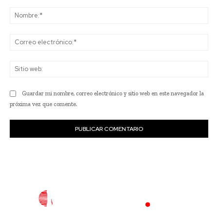
Comentario:
No
Co
ele
Sit
we
Guardar mi nombre, correo electrónico y sitio web en este navegador la
próxima vez que comente.