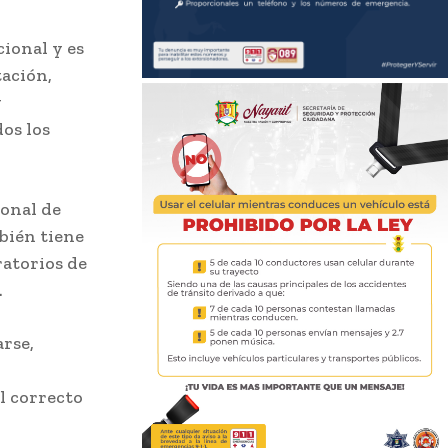
cional y es
tación,
y
os los
ional de
bién tiene
ratorios de
.
rse,
l correcto