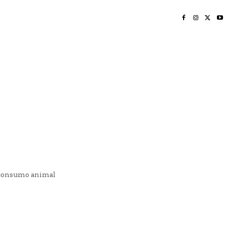
INICIO
NAYARIT
NACIONAL
POLICIACA
OPINIÓN
DEPORTES
EDICIÓN IMPRESA
SOCIALES
MERIDIANO VALLARTA
o consumo animal