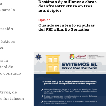
Destinan 87 millones a obras
la
de infraestructura en tres
 para la
municipios
Opinión
Cuando se intentó expulsar
eración
del PRI a Emilio González
éuticos,
s.
ra la
trol de
o o consumo
tivos, de
se fortalecen