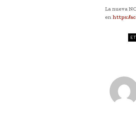
La nueva NO
en
https://
ET