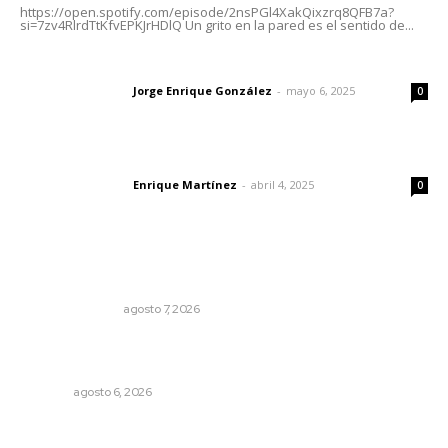
https://open.spotify.com/episode/2nsPGl4XakQixzrq8QFB7a?
si=7zv4RlrdTtKfvEPKJrHDlQ Un grito en la pared es el sentido de...
Las vacas de Huajimic
Jorge Enrique González
-
mayo 6, 2025
Letras del director
0
El peatón y la ciudad
Enrique Martínez
-
abril 4, 2025
Letras del director
0
Lo más popular
Edición impresa 07 de junio de 2026
EDICIÓN IMPRESA
agosto 7, 2026
Culpa Jalisco a Nayarit por falla del transporte
integrado
NAYARIT
agosto 6, 2026
En el país de las corrupciones