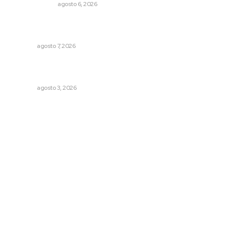
LA SERPENTINA
agosto 6, 2026
Vinculan a sector artesanal con la actividad turística
estatal
NAYARIT
agosto 7, 2026
Promueven saberes ancestrales en la ruta Potrero
Tradicional
NAYARIT
agosto 3, 2026
Archivo mensual
agosto 2026
julio 2026
junio 2026
mayo 2026
abril 2026