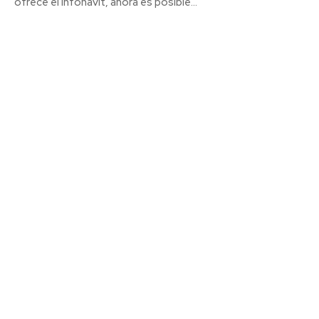
ofrece el Infonavit, ahora es posible...