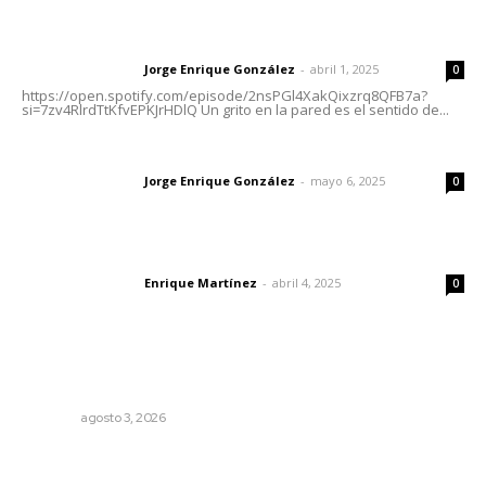
Letras del director | Un grito en la pared
Jorge Enrique González
-
abril 1, 2025
Letras del director
0
https://open.spotify.com/episode/2nsPGl4XakQixzrq8QFB7a?
si=7zv4RlrdTtKfvEPKJrHDlQ Un grito en la pared es el sentido de...
Las vacas de Huajimic
Jorge Enrique González
-
mayo 6, 2025
Letras del director
0
El peatón y la ciudad
Enrique Martínez
-
abril 4, 2025
Letras del director
0
Lo más popular
Más orden en las precampañas
OPINIÓN
agosto 3, 2026
Desconfío de las policías municipales: gobernador
Navarro