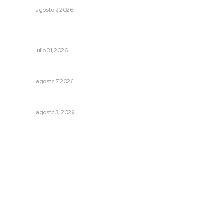
NAYARIT
agosto 7, 2026
Detectan permisos falsos para comercio ambulante en
playas
NAYARIT
julio 31, 2026
Las exportaciones y la inseguridad
OPINIÓN
agosto 7, 2026
Las razones y los días por definir
OPINIÓN
agosto 3, 2026
Archivo mensual
agosto 2026
julio 2026
junio 2026