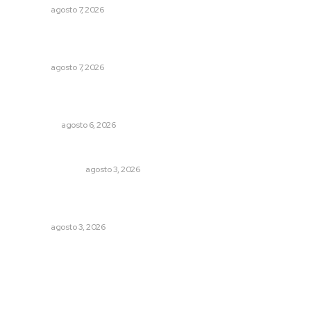
NAYARIT
agosto 7, 2026
Impulsan vocaciones tecnológicas mediante ciencia de
datos y robótica
NAYARIT
agosto 7, 2026
Mecánico estrella vehículo que acababa de reparar en la
Tepic-Mazatlán
POLICIACA
agosto 6, 2026
Edición impresa 03 de agosto de 2026
EDICIÓN IMPRESA
agosto 3, 2026
Transforman CETMAR 6 con inversión histórica en Bahía
de Banderas
NAYARIT
agosto 3, 2026
Archivo mensual