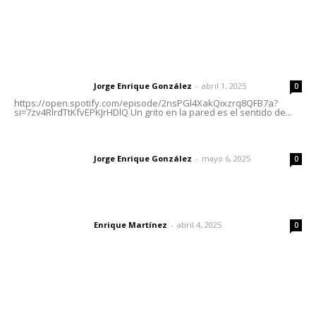
Letras del Director
Letras del director | Un grito en la pared
Jorge Enrique González
-
abril 1, 2025
Letras del director
0
https://open.spotify.com/episode/2nsPGl4XakQixzrq8QFB7a?
si=7zv4RlrdTtKfvEPKJrHDlQ Un grito en la pared es el sentido de...
Las vacas de Huajimic
Jorge Enrique González
-
mayo 6, 2025
Letras del director
0
El peatón y la ciudad
Enrique Martínez
-
abril 4, 2025
Letras del director
0
Lo más popular
Presentará Escuela de Bellas Artes resultados de
cursos vacacionales