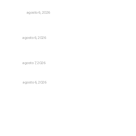
de partir
NACIONAL
agosto 6, 2026
Promueven descuentos en recargos y facilidades para
contratos de agua
NAYARIT
agosto 6, 2026
Desconfío de las policías municipales: gobernador
Navarro
NAYARIT
agosto 7, 2026
El ’68 y evolución de la democracia
OPINIÓN
agosto 6, 2026
Archivo mensual
agosto 2026
julio 2026