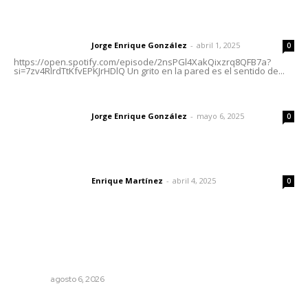
Letras del director | Un grito en la pared
Jorge Enrique González
-
abril 1, 2025
Letras del director
0
https://open.spotify.com/episode/2nsPGl4XakQixzrq8QFB7a?
si=7zv4RlrdTtKfvEPKJrHDlQ Un grito en la pared es el sentido de...
Las vacas de Huajimic
Jorge Enrique González
-
mayo 6, 2025
Letras del director
0
El peatón y la ciudad
Enrique Martínez
-
abril 4, 2025
Letras del director
0
Lo más popular
Culpa Jalisco a Nayarit por falla del transporte
integrado
NAYARIT
agosto 6, 2026
Cobertura de viaje: todo lo que necesitas saber antes