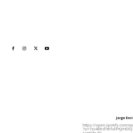
Inicio
Nayarit
Naciona
Contáctanos
Letras del Di
meridianoredacción@gmail.com
Letras del director
Jorge En
Letras del director
Tels. 3112143809 | 3112103211
https://open.spotify.com/
?si=7zv4RlrdTtKfvEPKJrHDlQ 
sentido de...