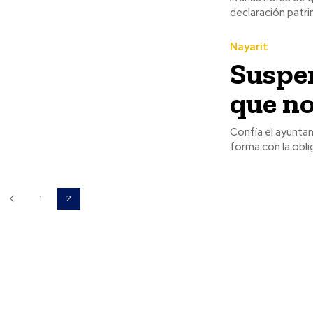
declaración patri
Nayarit
Suspen
que n
Confía el ayunta
forma con la obli
1
2