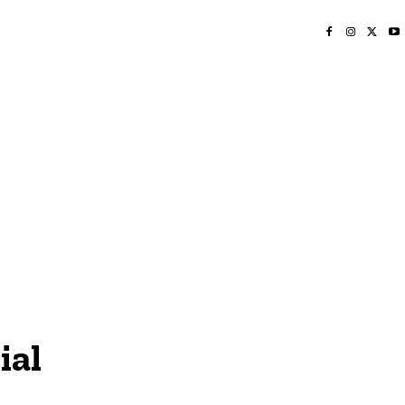
INICIO
NAYARIT
NACIONAL
POLICIACA
OPINIÓN
DEPORTES
EDICIÓN IMPRESA
SOCIALES
MERIDIANO VALLARTA
ial