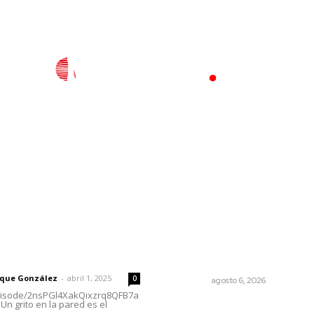
l
Policiaca
Opinión
Deportes
Edición Impresa
S
rector
Lo más popular
Alertan sobre riesgos de a
 | Un grito en la pared
en redes sociales
rique González
-
abril 1, 2025
0
NAYARIT
agosto 6, 2026
episode/2nsPGl4XakQixzrq8QFB7a
Un grito en la pared es el
Ráfagas citadinas