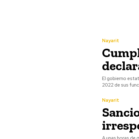
Nayarit
Cumpl
declar
El gobierno estat
2022 de sus funci
Nayarit
Sancio
irresp
A unas horas de q