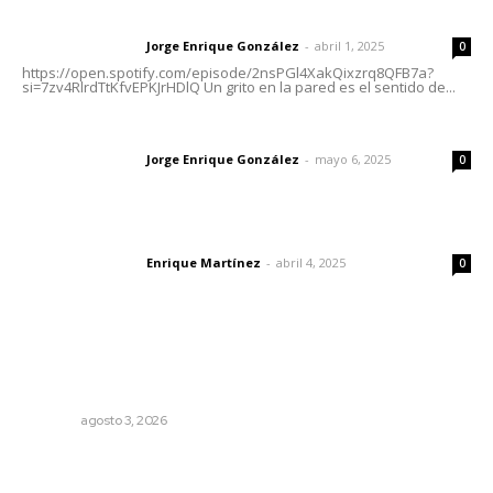
Letras del director | Un grito en la pared
Jorge Enrique González
-
abril 1, 2025
Letras del director
0
https://open.spotify.com/episode/2nsPGl4XakQixzrq8QFB7a?
si=7zv4RlrdTtKfvEPKJrHDlQ Un grito en la pared es el sentido de...
Las vacas de Huajimic
Jorge Enrique González
-
mayo 6, 2025
Letras del director
0
El peatón y la ciudad
Enrique Martínez
-
abril 4, 2025
Letras del director
0
Lo más popular
Advierten inconsistencia en reparación del daño por
delito de corrupción de menores
NAYARIT
agosto 3, 2026
La Princesa Mololoa y el tóxico que se convirtió en
volcán