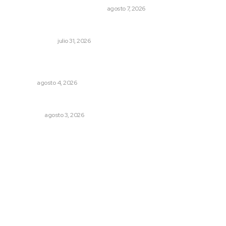
LA HISTORIA TAMBIÉN ES NOTICIA
agosto 7, 2026
Cerrar todos los anexos
LA SERPENTINA
julio 31, 2026
Intensifican sustitución de rejillas y desazolve por
temporal
NAYARIT
agosto 4, 2026
Eliminan delincuente en Bahía de Banderas
POLICIACA
agosto 3, 2026
Archivo mensual
agosto 2026
julio 2026
junio 2026