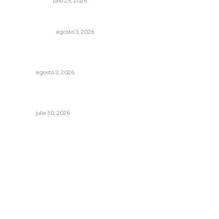
OTRAS VOCES
julio 29, 2026
Policías municipales adultas
LA SERPENTINA
agosto 3, 2026
Tras operativo, el CEDE busca protección de justicia
federal
NAYARIT
agosto 3, 2026
Mantiene Nayarit baja incidencia en robo de ganado a
nivel nacional
NAYARIT
julio 30, 2026
Archivo mensual
agosto 2026
julio 2026
junio 2026