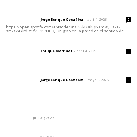
Letras del director | Un grito en la pared
Jorge Enrique González
-
abril 1, 2025
Letras del director
0
https://open.spotify.com/episode/2nsPGl4XakQixzrq8QFB7a?
si=7zv4RlrdTtKfvEPKJrHDlQ Un grito en la pared es el sentido de...
El peatón y la ciudad
Enrique Martínez
-
abril 4, 2025
Letras del director
0
Las vacas de Huajimic
Jorge Enrique González
-
mayo 6, 2025
Letras del director
0
Lo más popular
Los límites del soberano
OTRAS VOCES
julio 30, 2026
La Odisea nos da el héroe que merecemos