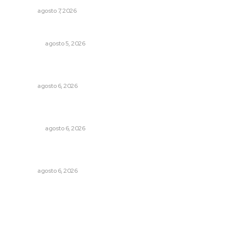
NAYARIT
agosto 7, 2026
Árboles aplastan casas y camioneta en Tepic
POLICIACA
agosto 5, 2026
Recuperan la audición mediante procesadores
cocleares
NAYARIT
agosto 6, 2026
Mecánico estrella vehículo que acababa de reparar en la
Tepic-Mazatlán
POLICIACA
agosto 6, 2026
Promueven descuentos en recargos y facilidades para
contratos de agua
NAYARIT
agosto 6, 2026
Archivo mensual