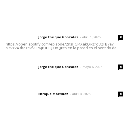
Letras del Director
Letras del director | Un grito en la pared
Jorge Enrique González
-
abril 1, 2025
Letras del director
0
https://open.spotify.com/episode/2nsPGl4XakQixzrq8QFB7a?
si=7zv4RlrdTtKfvEPKJrHDlQ Un grito en la pared es el sentido de...
Las vacas de Huajimic
Jorge Enrique González
-
mayo 6, 2025
Letras del director
0
El peatón y la ciudad
Enrique Martínez
-
abril 4, 2025
Letras del director
0
Lo más popular
Convoca Universidad Autónoma de Nayarit a certamen
nacional de arte