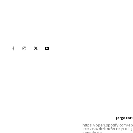
Inicio
Nayarit
Naciona
Contáctanos
Letras del Di
meridianoredacción@gmail.com
Letras del director
Jorge En
Letras del director
Tels. 3112143809 | 3112103211
https://open.spotify.com/
?si=7zv4RlrdTtKfvEPKJrHDlQ 
sentido de...