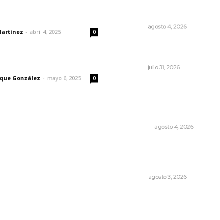
Urgen a municipios a formal
comités de protección civil
dad
NAYARIT
agosto 4, 2026
Martínez
-
abril 4, 2025
0
Inicia curso de verano en
Escuela Superior de Música
imic
NAYARIT
julio 31, 2026
rique González
-
mayo 6, 2025
0
Leyendas del Futbol mexic
integran serie de billetes
conmemorativos presenta
por Lotería Nacional
NACIONAL
agosto 4, 2026
¿De qué sirven los foros so
la NEM?: eufemismos y
mentiras
OPINIÓN
agosto 3, 2026
© 2024 Meridiano.mx - Todos los derechos reservados