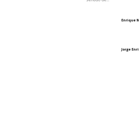
Oficinas Generales: Av.
Independencia #355, Tepic,
El peatón y la ciu
Nayarit
Enrique 
Letras del director
Las vacas de Huaj
Jorge En
Letras del director