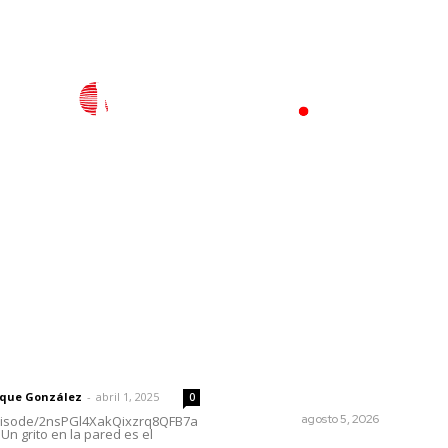
l
Policiaca
Opinión
Deportes
Edición Impresa
S
rector
Lo más popular
Garantizan acceso a segur
 | Un grito en la pared
social para productores del
campo
rique González
-
abril 1, 2025
0
NAYARIT
agosto 5, 2026
episode/2nsPGl4XakQixzrq8QFB7a
Un grito en la pared es el