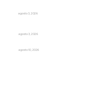
Busca CECAN a los mejores cortometrajes nayaritas
NAYARIT
agosto 3, 2026
¿De qué sirven los foros sobre la NEM?: eufemismos y
mentiras
OPINIÓN
agosto 3, 2026
La palabra política
OPINIÓN
agosto 10, 2026
Archivo mensual
agosto 2026
julio 2026
junio 2026
mayo 2026