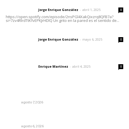
Letras del director | Un grito en la pared
Jorge Enrique González
-
abril 1, 2025
Letras del director
0
https://open.spotify.com/episode/2nsPGl4XakQixzrq8QFB7a?
si=7zv4RlrdTtKfvEPKJrHDlQ Un grito en la pared es el sentido de...
Las vacas de Huajimic
Jorge Enrique González
-
mayo 6, 2025
Letras del director
0
El peatón y la ciudad
Enrique Martínez
-
abril 4, 2025
Letras del director
0
Lo más popular
Azota ola de robos el centro histórico de Tepic
NAYARIT
agosto 7, 2026
Inician acciones de prevención ante presencia de
cocodrilos
NAYARIT
agosto 6, 2026