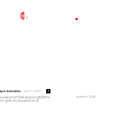
l
Policiaca
Opinión
Deportes
Edición Impresa
S
rector
Lo más popular
Lluvias y maleantes dañaro
 | Un grito en la pared
planteles en distintos
municipios de Nayarit
rique González
-
abril 1, 2025
0
NAYARIT
agosto 5, 2026
episode/2nsPGl4XakQixzrq8QFB7a
Un grito en la pared es el
Impulsan ruta turística en 
Blas; Mecatán: Tierra de Ag