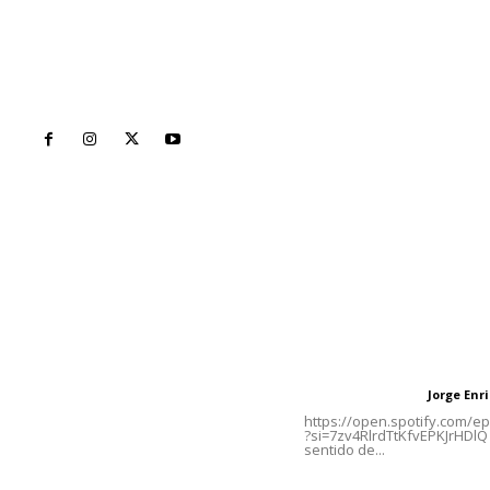
Inicio
Nayarit
Naciona
Contáctanos
Letras del Di
meridianoredacción@gmail.com
Letras del director
Jorge En
Letras del director
Tels. 3112143809 | 3112103211
https://open.spotify.com/
?si=7zv4RlrdTtKfvEPKJrHDlQ 
sentido de...
Oficinas Generales: Av.
Independencia #355, Tepic,