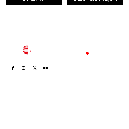
Inicio
Nayarit
Nacional
Policiaca
Opinión
Deportes
Edición Impresa
Sociales
Meridiano Vallarta
Contáctanos
meridianoredacción@gmail.com