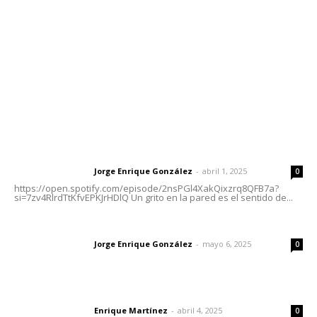
Tels. 3112143809 | 3112103211
Oficinas Generales: Av. Independencia #355, Tepic,
Nayarit
Letras del Director
Letras del director | Un grito en la pared
Jorge Enrique González
-
abril 1, 2025
Letras del director
0
https://open.spotify.com/episode/2nsPGl4XakQixzrq8QFB7a?
si=7zv4RlrdTtKfvEPKJrHDlQ Un grito en la pared es el sentido de...
Las vacas de Huajimic
Jorge Enrique González
-
mayo 6, 2025
Letras del director
0
El peatón y la ciudad
Enrique Martínez
-
abril 4, 2025
Letras del director
0