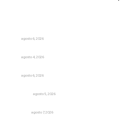
Lo más popular
Buscan asegurar precio competitivo para el arroz
nayarita
NAYARIT
agosto 6, 2026
Analizan impacto de adicciones en la salud mental
NAYARIT
agosto 4, 2026
Premian a niños con recorrido cultural en San Blas
NAYARIT
agosto 6, 2026
La Inteligencia Artificial enfrenta a dos grupos humanos
LA SERPENTINA
agosto 5, 2026
Ni los veo ni los oigo
OTRAS VOCES
agosto 7, 2026