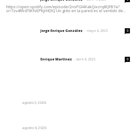
https://open.spotify.com/episode/2nsPGl4XakQixzrq8QFB7a?
si=7zv4RlrdTtKfvEPKJrHDlQ Un grito en la pared es el sentido de...
Las vacas de Huajimic
Jorge Enrique González
-
mayo 6, 2025
Letras del director
0
El peatón y la ciudad
Enrique Martínez
-
abril 4, 2025
Letras del director
0
Lo más popular
Refuerzan blindaje estatal ante conflictos en regiones
vecinas
NAYARIT
agosto 3, 2026
Intensifican sustitución de rejillas y desazolve por
temporal
NAYARIT
agosto 4, 2026