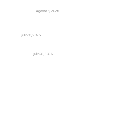
Edición impresa 03 de agosto de 2026
EDICIÓN IMPRESA
agosto 3, 2026
Registra Puente Federación avance físico superior al
noventa por ciento
NAYARIT
julio 31, 2026
Cerrar todos los anexos
LA SERPENTINA
julio 31, 2026
Archivo mensual
agosto 2026
julio 2026
junio 2026
mayo 2026
abril 2026