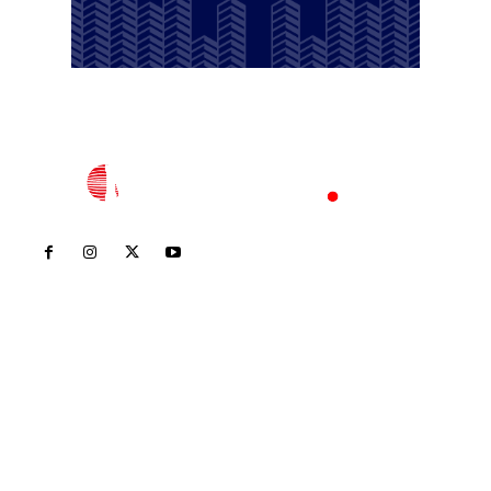
Inicio
Nayarit
Nacional
Policiaca
Opinión
Deportes
Edición Impresa
Sociales
Meridiano Vallarta
Contáctanos
meridianoredacción@gmail.com