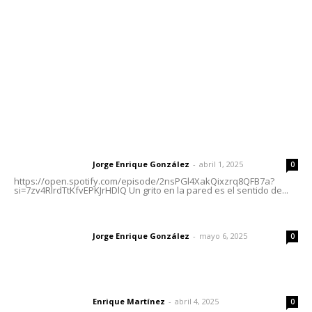
Tels. 3112143809 | 3112103211
Oficinas Generales: Av. Independencia #355, Tepic,
Nayarit
Letras del Director
Letras del director | Un grito en la pared
Jorge Enrique González
-
abril 1, 2025
Letras del director
0
https://open.spotify.com/episode/2nsPGl4XakQixzrq8QFB7a?
si=7zv4RlrdTtKfvEPKJrHDlQ Un grito en la pared es el sentido de...
Las vacas de Huajimic
Jorge Enrique González
-
mayo 6, 2025
Letras del director
0
El peatón y la ciudad
Enrique Martínez
-
abril 4, 2025
Letras del director
0