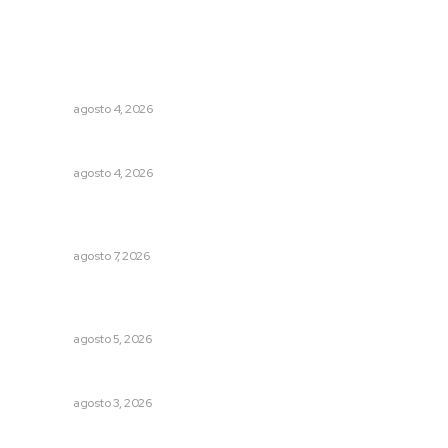
Lo más popular
Invitan a descubrir riqueza cultural en ruta Entre Canales
NAYARIT
agosto 4, 2026
Analizan impacto de adicciones en la salud mental
NAYARIT
agosto 4, 2026
Analizan potencial minero en diversas regiones del
estado
NAYARIT
agosto 7, 2026
Establecen precio de garantía para ganado en
Compostela
NAYARIT
agosto 5, 2026
Busca CECAN a los mejores cortometrajes nayaritas
NAYARIT
agosto 3, 2026