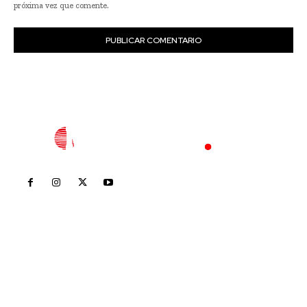
próxima vez que comente.
Inicio
Nayarit
Nacional
Policiaca
Opinión
Deportes
Edición Impresa
Sociales
Meridiano Vallarta
Contáctanos