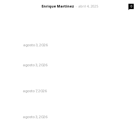
Enrique Martínez
-
abril 4, 2025
Letras del director
0
Lo más popular
Las razones y los días por definir
OPINIÓN
agosto 3, 2026
Fortalecen infraestructura de salud
NAYARIT
agosto 3, 2026
Fortalecen participación social en el Sistema de Radio y
Televisión
NAYARIT
agosto 7, 2026
Destinan 87 millones a obras de infraestructura en tres
municipios
NAYARIT
agosto 3, 2026
Fomentan salud integral mediante cultura de la
lactancia materna