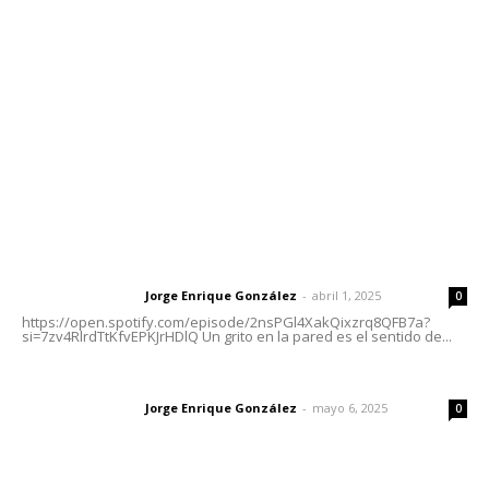
meridianoredacción@gmail.com
Tels. 3112143809 | 3112103211
Oficinas Generales: Av. Independencia #355, Tepic,
Nayarit
Letras del Director
Letras del director | Un grito en la pared
Jorge Enrique González
-
abril 1, 2025
Letras del director
0
https://open.spotify.com/episode/2nsPGl4XakQixzrq8QFB7a?
si=7zv4RlrdTtKfvEPKJrHDlQ Un grito en la pared es el sentido de...
Las vacas de Huajimic
Jorge Enrique González
-
mayo 6, 2025
Letras del director
0
El peatón y la ciudad