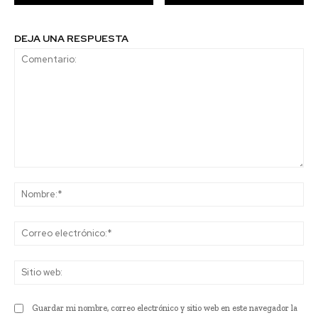
DEJA UNA RESPUESTA
Comentario:
No
Co
ele
Sit
we
Guardar mi nombre, correo electrónico y sitio web en este navegador la