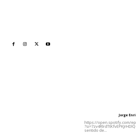
Inicio
Nayarit
Naciona
Contáctanos
Letras del Di
meridianoredacción@gmail.com
Letras del director
Jorge En
Letras del director
Tels. 3112143809 | 3112103211
https://open.spotify.com/
?si=7zv4RlrdTtKfvEPKJrHDlQ 
sentido de...
Oficinas Generales: Av.