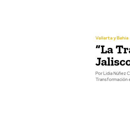
Vallarta y Bahía
“La Tr
Jalisc
Por Lidia Núñez Cota Flor Michel López, aspirante a la Coordinación de la D
Transformación e