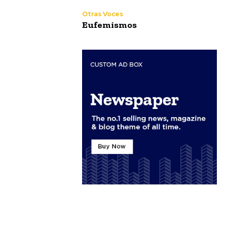
Otras Voces
Eufemismos