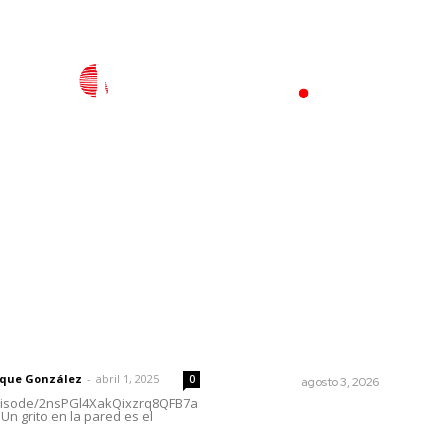
l
Policiaca
Opinión
Deportes
Edición Impresa
S
rector
Lo más popular
Caen ingresos por remesas
 | Un grito en la pared
durante el primer semestre
rique González
-
abril 1, 2025
0
NAYARIT
agosto 3, 2026
episode/2nsPGl4XakQixzrq8QFB7a
Un grito en la pared es el
Transforman CETMAR 6 co
inversión histórica en Bahía