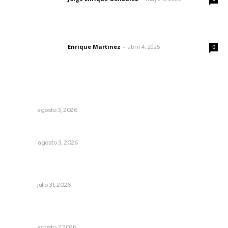
El peatón y la ciudad
Enrique Martínez
-
abril 4, 2025
Letras del director
0
Lo más popular
Busca CECAN a los mejores cortometrajes nayaritas
NAYARIT
agosto 3, 2026
Galope
OPINIÓN
agosto 3, 2026
Una persona y CFE mantienen disputa por probable
cobro indebido de luz
NAYARIT
julio 31, 2026
Promueven ruta deportiva y ecoturismo en la Sierra del
Café
NAYARIT
agosto 7, 2026