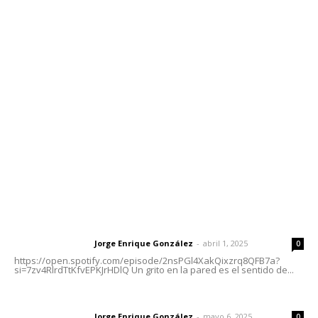
Contáctanos
meridianoredacción@gmail.com
Tels. 3112143809 | 3112103211
Oficinas Generales: Av. Independencia #355, Tepic,
Nayarit
Letras del Director
Letras del director | Un grito en la pared
Jorge Enrique González
-
abril 1, 2025
Letras del director
0
https://open.spotify.com/episode/2nsPGl4XakQixzrq8QFB7a?
si=7zv4RlrdTtKfvEPKJrHDlQ Un grito en la pared es el sentido de...
Las vacas de Huajimic
Jorge Enrique González
-
mayo 6, 2025
Letras del director
0