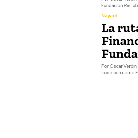
Fundación Ríe, ubi
Nayarit
La rut
Financ
Funda
Por Oscar Verdín Camacho El aseguramiento de la Asociación C
conocida como Fun