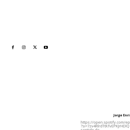
Inicio
Nayarit
Naciona
Contáctanos
Letras del Di
meridianoredacción@gmail.com
Letras del director
Jorge En
Letras del director
Tels. 3112143809 | 3112103211
https://open.spotify.com/
?si=7zv4RlrdTtKfvEPKJrHDlQ 
sentido de...