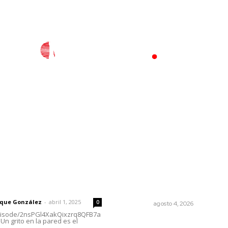
l
Policiaca
Opinión
Deportes
Edición Impresa
S
rector
Lo más popular
Urgen a municipios a formal
 | Un grito en la pared
comités de protección civil
rique González
-
abril 1, 2025
0
NAYARIT
agosto 4, 2026
episode/2nsPGl4XakQixzrq8QFB7a
Un grito en la pared es el
Los límites del soberano