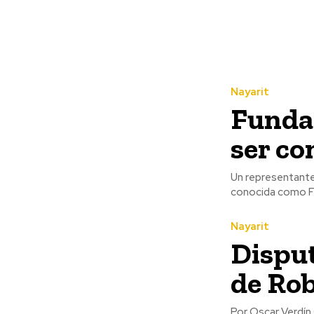
Nayarit
Fundac
ser c
Un representante 
conocida como Fu
Nayarit
Disput
de Ro
Por Oscar Verdín Camacho La Asociación Civil Valor y Prin