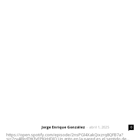
Edición Impresa
Sociales
Meridiano Vallarta
Contáctanos
meridianoredacción@gmail.com
Tels. 3112143809 | 3112103211
Oficinas Generales: Av. Independencia #355, Tepic,
Nayarit
Letras del Director
Letras del director | Un grito en la pared
Jorge Enrique González
-
abril 1, 2025
Letras del director
0
https://open.spotify.com/episode/2nsPGl4XakQixzrq8QFB7a?
si=7zv4RlrdTtKfvEPKJrHDlQ Un grito en la pared es el sentido de...