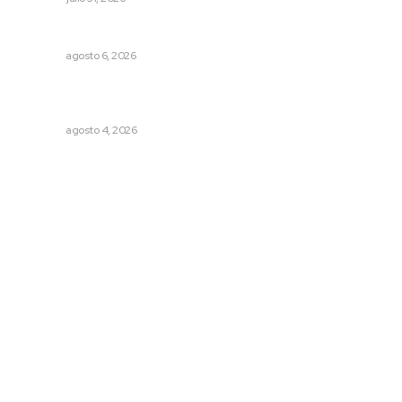
Niegan que hayan encontrado drogas en el anexo Zion
NAYARIT
agosto 6, 2026
Reportan buen comportamiento ciudadano durante
periodo vacacional
NAYARIT
agosto 4, 2026
Archivo mensual
agosto 2026
julio 2026
junio 2026
mayo 2026
abril 2026
marzo 2026