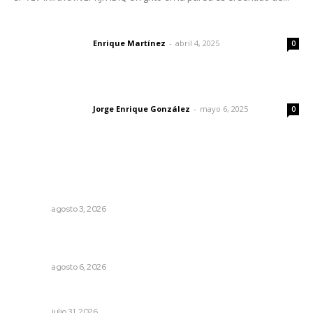
El peatón y la ciudad
Enrique Martínez
-
abril 4, 2025
Letras del director
0
Las vacas de Huajimic
Jorge Enrique González
-
mayo 6, 2025
Letras del director
0
Lo más popular
Promueven saberes ancestrales en la ruta Potrero
Tradicional
NAYARIT
agosto 3, 2026
Lanzan recomendaciones para reforzar la seguridad en
comercios de Nayarit
NAYARIT
agosto 6, 2026
Tópicos políticos para analizar
OPINIÓN
julio 31, 2026