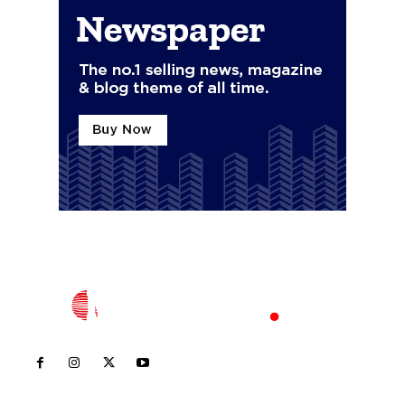
Inicio
Nayarit
Nacional
Policiaca
Opinión
Deportes