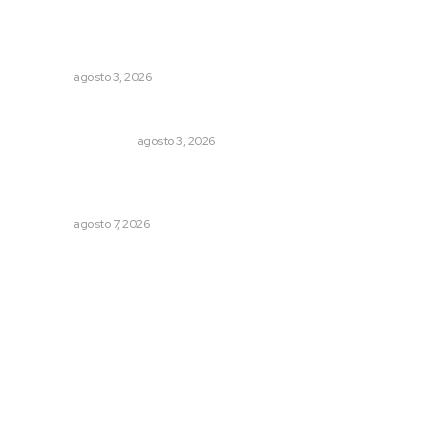
Tras operativo, el CEDE busca protección de justicia
federal
NAYARIT
agosto 3, 2026
Varios estados necesitan mejorar su economía
MONITOR POLÍTICO
agosto 3, 2026
Fortalecen participación social en el Sistema de Radio y
Televisión
NAYARIT
agosto 7, 2026
Archivo mensual
agosto 2026
julio 2026
junio 2026