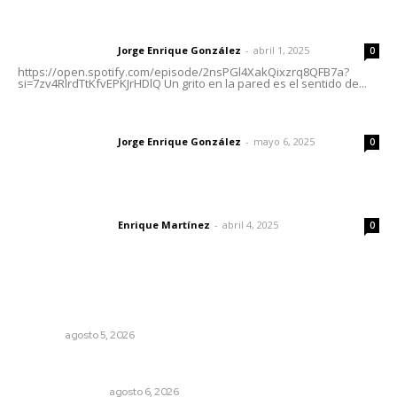
Letras del director | Un grito en la pared
Jorge Enrique González
-
abril 1, 2025
Letras del director
0
https://open.spotify.com/episode/2nsPGl4XakQixzrq8QFB7a?
si=7zv4RlrdTtKfvEPKJrHDlQ Un grito en la pared es el sentido de...
Las vacas de Huajimic
Jorge Enrique González
-
mayo 6, 2025
Letras del director
0
El peatón y la ciudad
Enrique Martínez
-
abril 4, 2025
Letras del director
0
Lo más popular
Prohibirán celulares en escuelas de Nayarit
NAYARIT
agosto 5, 2026
Edición impresa 06 de agosto de 2026
EDICIÓN IMPRESA
agosto 6, 2026