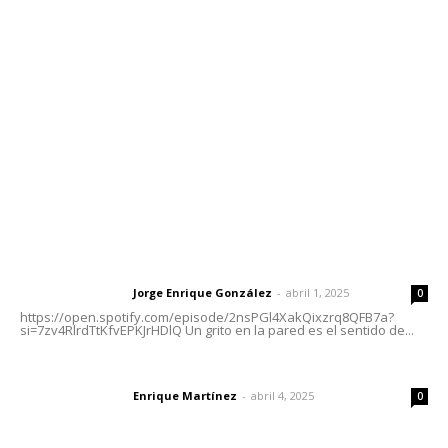
meridianoredacción@gmail.com
Tels. 3112143809 | 3112103211
Oficinas Generales: Av. Independencia #355, Tepic,
Nayarit
Letras del Director
Letras del director | Un grito en la pared
Jorge Enrique González
-
abril 1, 2025
Letras del director
0
https://open.spotify.com/episode/2nsPGl4XakQixzrq8QFB7a?
si=7zv4RlrdTtKfvEPKJrHDlQ Un grito en la pared es el sentido de...
El peatón y la ciudad
Enrique Martínez
-
abril 4, 2025
Letras del director
0