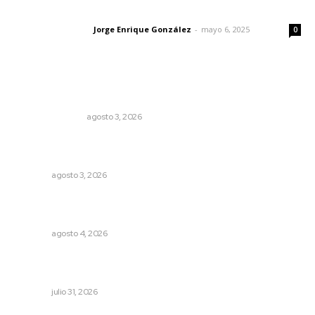
Las vacas de Huajimic
Jorge Enrique González
-
mayo 6, 2025
Letras del director
0
Lo más popular
Edición impresa 03 de agosto de 2026
EDICIÓN IMPRESA
agosto 3, 2026
Tras operativo, el CEDE busca protección de justicia
federal
NAYARIT
agosto 3, 2026
General con 40 años de carrera asume la Guardia
Nacional
NAYARIT
agosto 4, 2026
Brinda el DIF asistencia alimentaria en las Olimpiadas de
Oro 2026
NAYARIT
julio 31, 2026