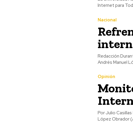
Internet para Todo
Nacional
Refre
intern
Redacción Durante la supervisión de los Programas para el Bienestar en Hidalgo, el presidente
Andrés Manuel Ló
Opinión
Monito
Intern
Por Julio Casillas Barajas Hoy es el Día Internacional del Internet
López Obrador (A