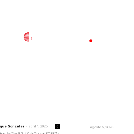
l
Policiaca
Opinión
Deportes
Edición Impresa
S
rector
Lo más popular
Premian a niños con recorri
 | Un grito en la pared
cultural en San Blas
rique González
-
abril 1, 2025
0
NAYARIT
agosto 6, 2026
episode/2nsPGl4XakQixzrq8QFB7a