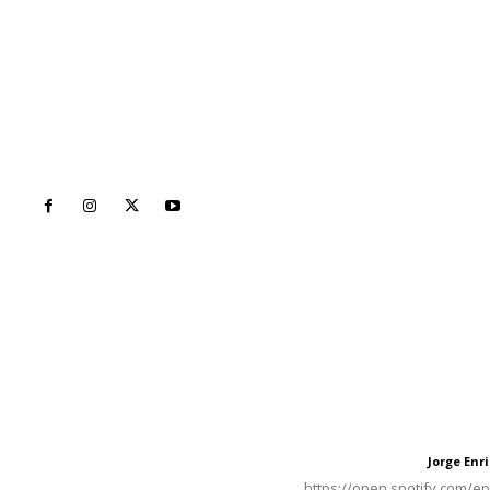
Inicio
Nayarit
Naciona
Contáctanos
Letras del Di
meridianoredacción@gmail.com
Letras del director
Jorge En
Letras del director
Tels. 3112143809 | 3112103211
https://open.spotify.com/