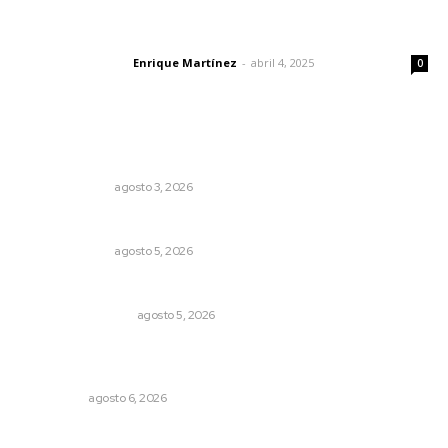
El peatón y la ciudad
Enrique Martínez
-
abril 4, 2025
Letras del director
0
Lo más popular
¿Son los anexos males necesarios?
LA SERPENTINA
agosto 3, 2026
La Inteligencia Artificial enfrenta a dos grupos humanos
LA SERPENTINA
agosto 5, 2026
Ráfagas citadinas
MONITOR POLÍTICO
agosto 5, 2026
Mecánico estrella vehículo que acababa de reparar en la
Tepic-Mazatlán
POLICIACA
agosto 6, 2026
Las razones y los días por definir