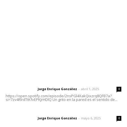
Contáctanos
meridianoredacción@gmail.com
Tels. 3112143809 | 3112103211
Oficinas Generales: Av. Independencia #355, Tepic,
Nayarit
Letras del Director
Letras del director | Un grito en la pared
Jorge Enrique González
-
abril 1, 2025
Letras del director
0
https://open.spotify.com/episode/2nsPGl4XakQixzrq8QFB7a?
si=7zv4RlrdTtKfvEPKJrHDlQ Un grito en la pared es el sentido de...
Las vacas de Huajimic
Jorge Enrique González
-
mayo 6, 2025
Letras del director
0