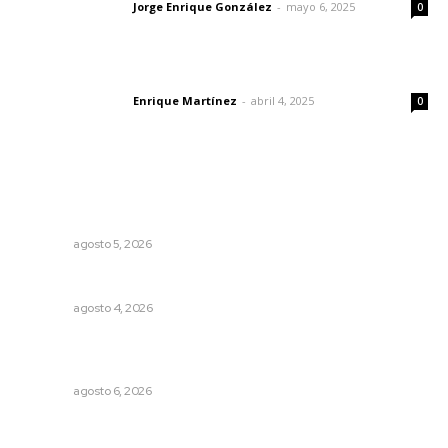
Jorge Enrique González
-
mayo 6, 2025
Letras del director
0
El peatón y la ciudad
Enrique Martínez
-
abril 4, 2025
Letras del director
0
Lo más popular
Liquidación en ingenio de Puga se ejecuta a 985 pesos
por tonelada
NAYARIT
agosto 5, 2026
Nayarit, en alerta por los accidentes viales
NAYARIT
agosto 4, 2026
Muere Raúl Lucachín, el brujo de Jomulco que le dijo no
al diablo
NAYARIT
agosto 6, 2026
Recuperan la audición mediante procesadores
cocleares