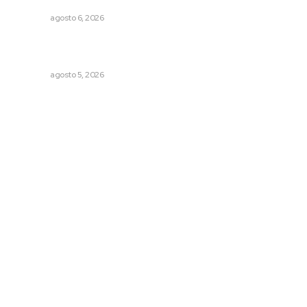
NAYARIT
agosto 6, 2026
Establecen precio de garantía para ganado en
Compostela
NAYARIT
agosto 5, 2026
Archivo mensual
agosto 2026
julio 2026
junio 2026
mayo 2026
abril 2026
marzo 2026