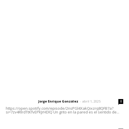
Contáctanos
meridianoredacción@gmail.com
Tels. 3112143809 | 3112103211
Oficinas Generales: Av. Independencia #355, Tepic,
Nayarit
Letras del Director
Letras del director | Un grito en la pared
Jorge Enrique González
-
abril 1, 2025
Letras del director
0
https://open.spotify.com/episode/2nsPGl4XakQixzrq8QFB7a?
si=7zv4RlrdTtKfvEPKJrHDlQ Un grito en la pared es el sentido de...
Las vacas de Huajimic