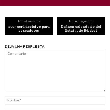
Artículo anterior
Artículo siguiente
2023 será decisivo para
Definen calendario del
boxeadores
Estatal de Béisbol
DEJA UNA RESPUESTA
Comentario:
No