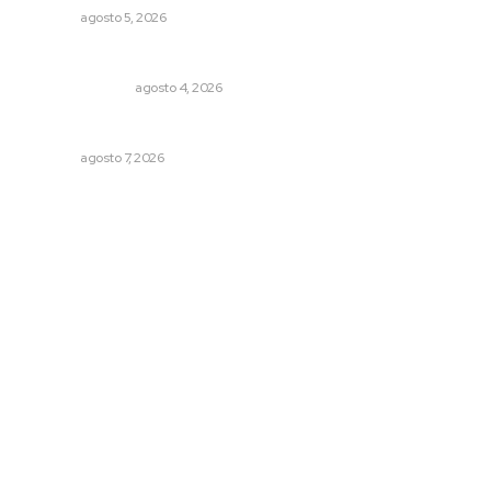
NAYARIT
agosto 5, 2026
Edición impresa 04 de agosto de 2026
EDICIÓN IMPRESA
agosto 4, 2026
Reciben escuelas equipamiento
NAYARIT
agosto 7, 2026
Archivo mensual
agosto 2026
julio 2026
junio 2026
mayo 2026
abril 2026
marzo 2026