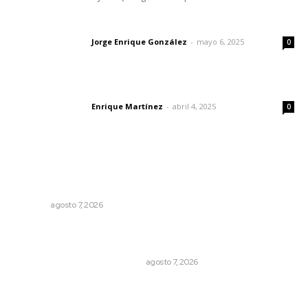
Las vacas de Huajimic
Jorge Enrique González
-
mayo 6, 2025
Letras del director
0
El peatón y la ciudad
Enrique Martínez
-
abril 4, 2025
Letras del director
0
Lo más popular
Fortalecen vínculos entre sector educativo y gobierno
de Nayarit
NAYARIT
agosto 7, 2026
La Princesa Mololoa y el tóxico que se convirtió en
volcán
LA HISTORIA TAMBIÉN ES NOTICIA
agosto 7, 2026
Reafirma DIF Nayarit atención directa a comunidades
vulnerables