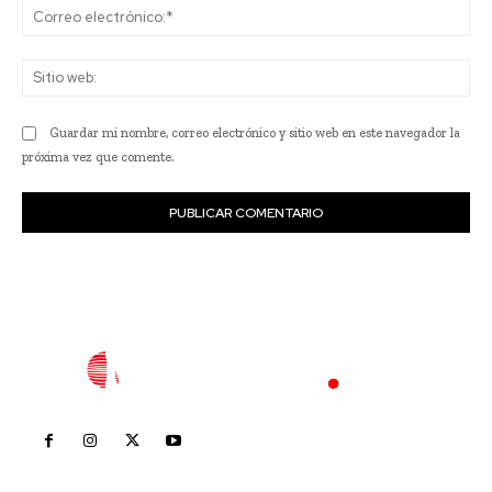
Co
ele
Sit
we
Guardar mi nombre, correo electrónico y sitio web en este navegador la
próxima vez que comente.
Inicio
Nayarit
Nacional
Policiaca
Opinión
Deportes