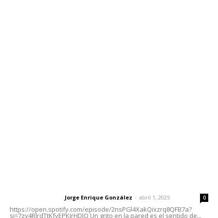
Edición Impresa
Sociales
Meridiano Vallarta
Contáctanos
meridianoredacción@gmail.com
Tels. 3112143809 | 3112103211
Oficinas Generales: Av. Independencia #355, Tepic,
Nayarit
Letras del Director
Letras del director | Un grito en la pared
Jorge Enrique González
-
abril 1, 2025
Letras del director
0
https://open.spotify.com/episode/2nsPGl4XakQixzrq8QFB7a?
si=7zv4RlrdTtKfvEPKJrHDlQ Un grito en la pared es el sentido de...