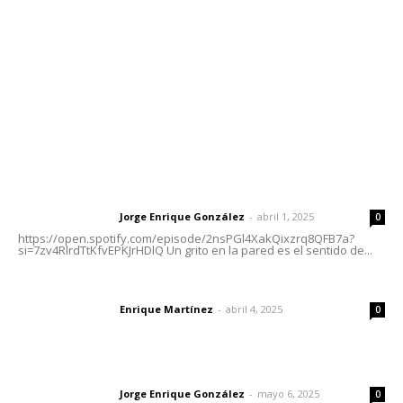
Tels. 3112143809 | 3112103211
Oficinas Generales: Av. Independencia #355, Tepic,
Nayarit
Letras del Director
Letras del director | Un grito en la pared
Jorge Enrique González
-
abril 1, 2025
Letras del director
0
https://open.spotify.com/episode/2nsPGl4XakQixzrq8QFB7a?
si=7zv4RlrdTtKfvEPKJrHDlQ Un grito en la pared es el sentido de...
El peatón y la ciudad
Enrique Martínez
-
abril 4, 2025
Letras del director
0
Las vacas de Huajimic
Jorge Enrique González
-
mayo 6, 2025
Letras del director
0