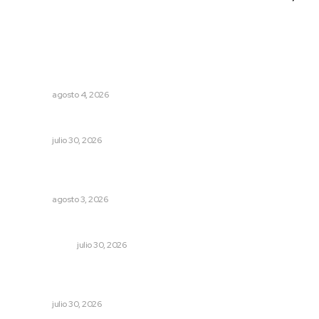
Lo más popular
Urgen a municipios a formalizar comités de protección
civil
NAYARIT
agosto 4, 2026
Mantiene Nuevo Nayarit alta ocupación
NAYARIT
julio 30, 2026
Transforman CETMAR 6 con inversión histórica en Bahía
de Banderas
NAYARIT
agosto 3, 2026
El reflector no se apaga
OTRAS VOCES
julio 30, 2026
Priorizan erradicación de larvas para contener brote de
dengue
NAYARIT
julio 30, 2026