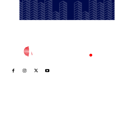
Inicio
Nayarit
Nacional
Policiaca
Opinión
Deportes
Edición Impresa
Sociales
Meridiano Vallarta
Contáctanos
meridianoredacción@gmail.com