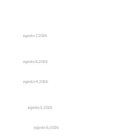
Lo más popular
Promueven ruta deportiva y ecoturismo en la Sierra del
Café
NAYARIT
agosto 7, 2026
Recuperan la audición mediante procesadores
cocleares
NAYARIT
agosto 6, 2026
Analizan impacto de adicciones en la salud mental
NAYARIT
agosto 4, 2026
Ocho jornaleros heridos en accidente en la carretera
Compostela-San Blas
POLICIACA
agosto 3, 2026
El cuchillo usado como cuchara
OTRAS VOCES
agosto 6, 2026