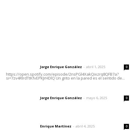
Oficinas Generales: Av. Independencia #355, Tepic,
Nayarit
Letras del Director
Letras del director | Un grito en la pared
Jorge Enrique González
-
abril 1, 2025
Letras del director
0
https://open.spotify.com/episode/2nsPGl4XakQixzrq8QFB7a?
si=7zv4RlrdTtKfvEPKJrHDlQ Un grito en la pared es el sentido de...
Las vacas de Huajimic
Jorge Enrique González
-
mayo 6, 2025
Letras del director
0
El peatón y la ciudad
Enrique Martínez
-
abril 4, 2025
Letras del director
0