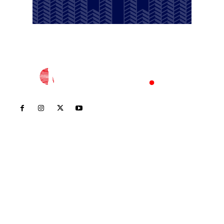
Inicio
Nayarit
Nacional
Policiaca
Opinión
Deportes
Edición Impresa
Sociales
Meridiano Vallarta
Contáctanos
meridianoredacción@gmail.com
Tels. 3112143809 | 3112103211