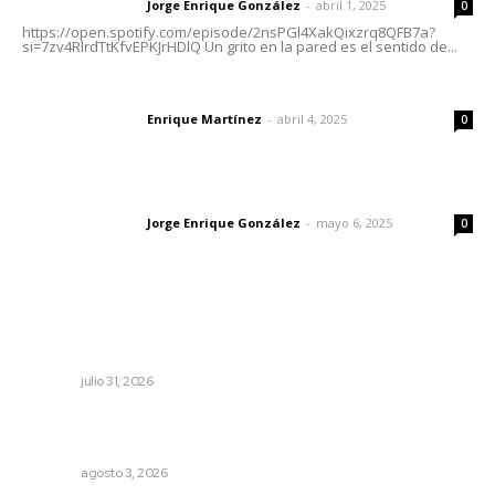
Jorge Enrique González
-
abril 1, 2025
Letras del director
0
https://open.spotify.com/episode/2nsPGl4XakQixzrq8QFB7a?
si=7zv4RlrdTtKfvEPKJrHDlQ Un grito en la pared es el sentido de...
El peatón y la ciudad
Enrique Martínez
-
abril 4, 2025
Letras del director
0
Las vacas de Huajimic
Jorge Enrique González
-
mayo 6, 2025
Letras del director
0
Lo más popular
Apuesta la UAN por una transformación sostenible
mediante ciencia e innovación tecnológica
NAYARIT
julio 31, 2026
Fortalecen atención social con nuevas sedes para la
niñez nayarita
NAYARIT
agosto 3, 2026