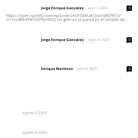
Jorge Enrique González
-
abril 1, 2025
Letras del director
0
https://open.spotify.com/episode/2nsPGl4XakQixzrq8QFB7a?
si=7zv4RlrdTtKfvEPKJrHDlQ Un grito en la pared es el sentido de...
Las vacas de Huajimic
Jorge Enrique González
-
mayo 6, 2025
Letras del director
0
El peatón y la ciudad
Enrique Martínez
-
abril 4, 2025
Letras del director
0
Lo más popular
Tras operativo, el CEDE busca protección de justicia
federal
NAYARIT
agosto 3, 2026
Celebrarán feria de lenguas indígenas
NAYARIT
agosto 6, 2026