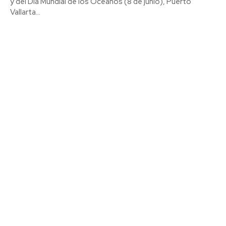
y del Día Mundial de los Océanos (8 de junio), Puerto
Vallarta...