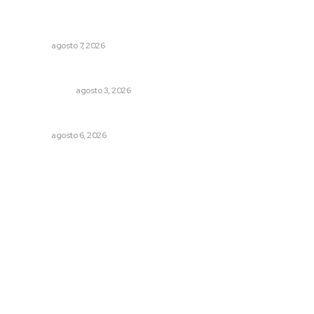
Fortalecen participación social en el Sistema de Radio y
Televisión
NAYARIT
agosto 7, 2026
Autócrata, con distancia
OTRAS VOCES
agosto 3, 2026
Alertan sobre riesgos de acoso en redes sociales
NAYARIT
agosto 6, 2026
Archivo mensual
agosto 2026
julio 2026
junio 2026
mayo 2026
abril 2026