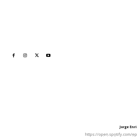
Inicio
Nayarit
Naciona
Contáctanos
Letras del Di
meridianoredacción@gmail.com
Letras del director
Jorge En
Letras del director
Tels. 3112143809 | 3112103211
https://open.spotify.com/