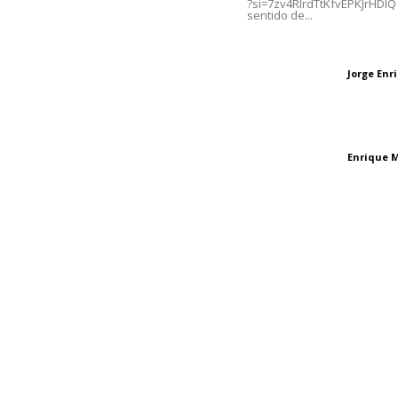
?si=7zv4RlrdTtKfvEPKJrHDlQ 
sentido de...
Oficinas Generales: Av.
Independencia #355, Tepic,
Las vacas de Huaj
Nayarit
Jorge En
Letras del director
El peatón y la ciu
Enrique 
Letras del director