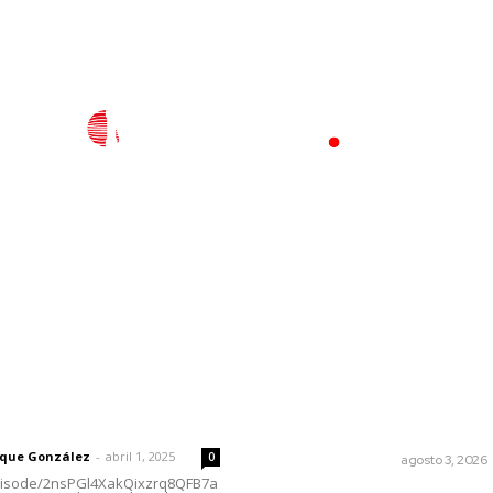
l
Policiaca
Opinión
Deportes
Edición Impresa
S
rector
Lo más popular
Varios estados necesitan
 | Un grito en la pared
mejorar su economía
rique González
-
abril 1, 2025
0
MONITOR POLÍTICO
agosto 3, 2026
episode/2nsPGl4XakQixzrq8QFB7a