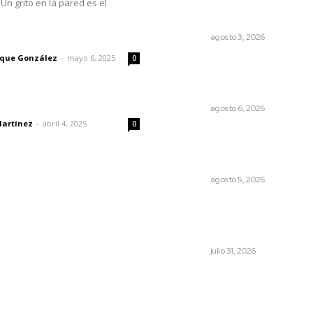
Un grito en la pared es el
Brillan la cultura y gastrono
de origen en California
imic
NAYARIT
agosto 3, 2026
rique González
-
mayo 6, 2025
0
Rehabilitan edificio de Rec
con recursos del impuesto
especial
dad
NAYARIT
agosto 6, 2026
Martínez
-
abril 4, 2025
0
Sancionan conductas de
asedio para proteger la
tranquilidad comunitaria
NAYARIT
agosto 5, 2026
Olimpiadas para convivir, no
para competir: gobernador
Navarro
NAYARIT
julio 31, 2026
© 2024 Meridiano.mx - Todos los derechos reservados