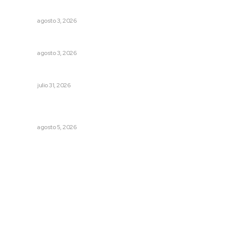
delito de corrupción de menores
NAYARIT
agosto 3, 2026
Entregan nuevo domo escolar en San Juan de Abajo
NAYARIT
agosto 3, 2026
Tópicos políticos para analizar
OPINIÓN
julio 31, 2026
Instalan módulo de atención contra adicciones en plaza
principal
NAYARIT
agosto 5, 2026
Archivo mensual
agosto 2026
julio 2026
junio 2026