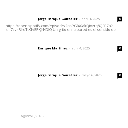
Letras del director | Un grito en la pared
Jorge Enrique González
-
abril 1, 2025
Letras del director
0
https://open.spotify.com/episode/2nsPGl4XakQixzrq8QFB7a?
si=7zv4RlrdTtKfvEPKJrHDlQ Un grito en la pared es el sentido de...
El peatón y la ciudad
Enrique Martínez
-
abril 4, 2025
Letras del director
0
Las vacas de Huajimic
Jorge Enrique González
-
mayo 6, 2025
Letras del director
0
Lo más popular
Muere Raúl Lucachín, el brujo de Jomulco que le dijo no
al diablo
NAYARIT
agosto 6, 2026
Advierten inconsistencia en reparación del daño por