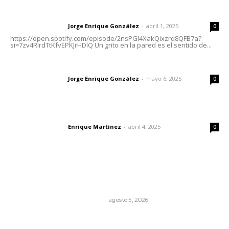
Letras del director | Un grito en la pared
Jorge Enrique González
-
abril 1, 2025
Letras del director
0
https://open.spotify.com/episode/2nsPGl4XakQixzrq8QFB7a?
si=7zv4RlrdTtKfvEPKJrHDlQ Un grito en la pared es el sentido de...
Las vacas de Huajimic
Jorge Enrique González
-
mayo 6, 2025
Letras del director
0
El peatón y la ciudad
Enrique Martínez
-
abril 4, 2025
Letras del director
0
Lo más popular
El Google Maps del Porfiriato: así conocieron México
miles de niños hace más de un siglo
LA HISTORIA TAMBIÉN ES NOTICIA
agosto 5, 2026
Celebrarán feria de lenguas indígenas