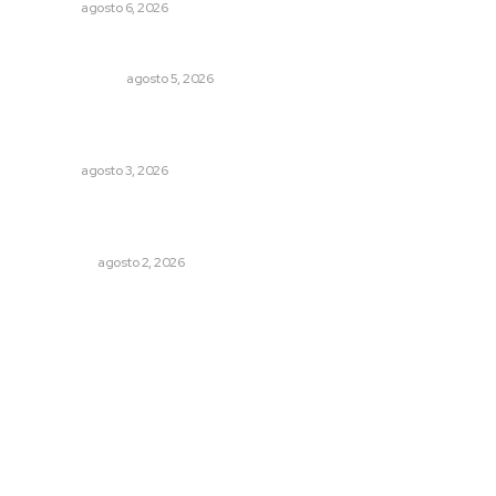
NAYARIT
agosto 6, 2026
La Inteligencia Artificial enfrenta a dos grupos humanos
LA SERPENTINA
agosto 5, 2026
Fortalecen atención social con nuevas sedes para la
niñez nayarita
NAYARIT
agosto 3, 2026
Madrugada de terror en Tepic: borrachas provocan
aparatoso accidente y huye
POLICIACA
agosto 2, 2026
Archivo mensual
agosto 2026
julio 2026
junio 2026