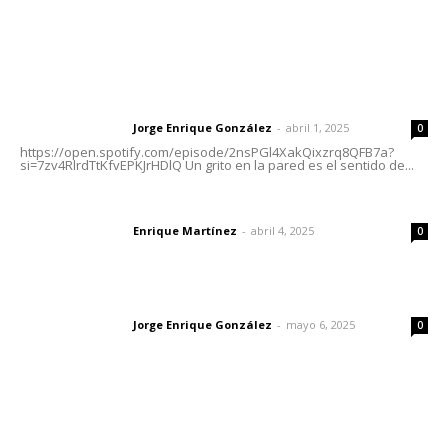
Letras del Director
Letras del director | Un grito en la pared
Jorge Enrique González
-
abril 1, 2025
Letras del director
0
https://open.spotify.com/episode/2nsPGl4XakQixzrq8QFB7a?
si=7zv4RlrdTtKfvEPKJrHDlQ Un grito en la pared es el sentido de...
El peatón y la ciudad
Enrique Martínez
-
abril 4, 2025
Letras del director
0
Las vacas de Huajimic
Jorge Enrique González
-
mayo 6, 2025
Letras del director
0
Lo más popular
Invierten 340 millones de pesos en conservación de
carreteras federales