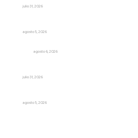
NAYARIT
julio 31, 2026
Triunfa Victorina Morales con el lenguaje milenario de
sus hilos
NAYARIT
agosto 5, 2026
El cuchillo usado como cuchara
OTRAS VOCES
agosto 6, 2026
Fomenta Universidad Tecnológica desarrollo integral en
curso de verano
NAYARIT
julio 31, 2026
Regresa guerrero de estilo Ixtlán del Río que estuvo
exhibido en el Met de Nueva York
NAYARIT
agosto 5, 2026
Archivo mensual