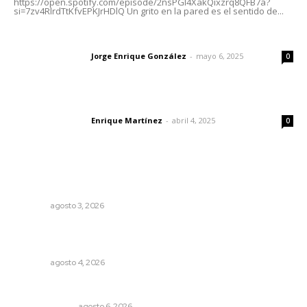
https://open.spotify.com/episode/2nsPGl4XakQixzrq8QFB7a?
si=7zv4RlrdTtKfvEPKJrHDlQ Un grito en la pared es el sentido de...
Las vacas de Huajimic
Jorge Enrique González
-
mayo 6, 2025
Letras del director
0
El peatón y la ciudad
Enrique Martínez
-
abril 4, 2025
Letras del director
0
Lo más popular
Fortalecen infraestructura de salud
NAYARIT
agosto 3, 2026
Intensifican sustitución de rejillas y desazolve por
temporal
NAYARIT
agosto 4, 2026
En el país de las corrupciones
LA SERPENTINA
agosto 6, 2026