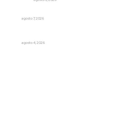
Reciben escuelas equipamiento
NAYARIT
agosto 7, 2026
Aclara Marakame tarifas y programas de apoyo para
rehabilitación
NAYARIT
agosto 4, 2026
Archivo mensual
agosto 2026
julio 2026
junio 2026
mayo 2026
abril 2026
marzo 2026