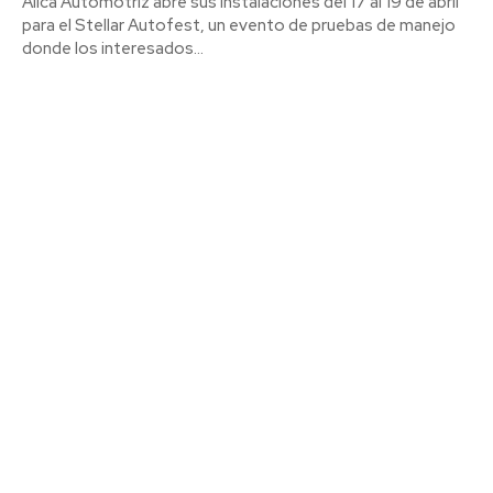
Álica Automotriz abre sus instalaciones del 17 al 19 de abril
para el Stellar Autofest, un evento de pruebas de manejo
donde los interesados...