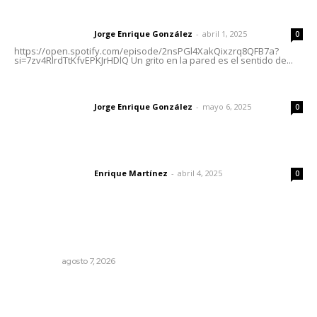
Letras del director | Un grito en la pared
Jorge Enrique González
-
abril 1, 2025
Letras del director
0
https://open.spotify.com/episode/2nsPGl4XakQixzrq8QFB7a?
si=7zv4RlrdTtKfvEPKJrHDlQ Un grito en la pared es el sentido de...
Las vacas de Huajimic
Jorge Enrique González
-
mayo 6, 2025
Letras del director
0
El peatón y la ciudad
Enrique Martínez
-
abril 4, 2025
Letras del director
0
Lo más popular
Detienen al exgobernador de Guerrero, Ángel Aguirre
NACIONAL
agosto 7, 2026
Ocho jornaleros heridos en accidente en la carretera
Compostela-San Blas