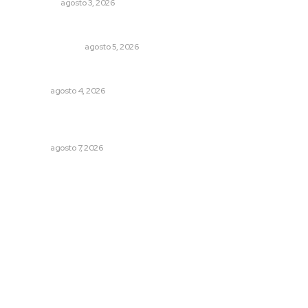
POLICIACA
agosto 3, 2026
Edición impresa 05 de agosto de 2026
EDICIÓN IMPRESA
agosto 5, 2026
Analizan impacto de adicciones en la salud mental
NAYARIT
agosto 4, 2026
Recupera la CONDUSEF 17.8 millones de pesos a favor
de usuarios financieros
NAYARIT
agosto 7, 2026
Archivo mensual
agosto 2026
julio 2026
junio 2026
mayo 2026