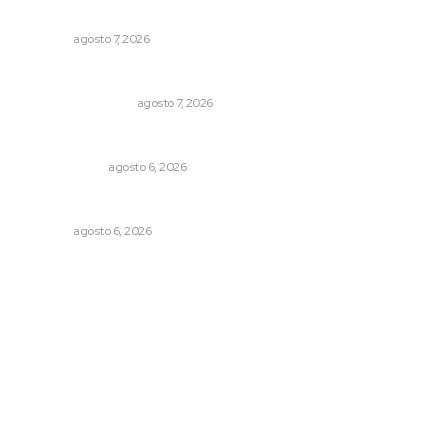
Café
NAYARIT
agosto 7, 2026
Resumen Semanal de Noticias
MONITOR POLÍTICO
agosto 7, 2026
Eufemismos
OTRAS VOCES
agosto 6, 2026
Alertan sobre riesgos de acoso en redes sociales
NAYARIT
agosto 6, 2026
Archivo mensual
agosto 2026
julio 2026
junio 2026