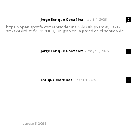
Letras del director | Un grito en la pared
Jorge Enrique González
-
abril 1, 2025
Letras del director
0
https://open.spotify.com/episode/2nsPGl4XakQixzrq8QFB7a?
si=7zv4RlrdTtKfvEPKJrHDlQ Un grito en la pared es el sentido de...
Las vacas de Huajimic
Jorge Enrique González
-
mayo 6, 2025
Letras del director
0
El peatón y la ciudad
Enrique Martínez
-
abril 4, 2025
Letras del director
0
Lo más popular
Rehabilitan edificio de Rectoría con recursos del
impuesto especial
NAYARIT
agosto 6, 2026
Promueven ruta deportiva y ecoturismo en la Sierra del