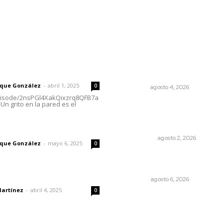
rector
Lo más popular
General con 40 años de car
 | Un grito en la pared
asume la Guardia Nacional
rique González
-
abril 1, 2025
0
NAYARIT
agosto 4, 2026
episode/2nsPGl4XakQixzrq8QFB7a
Un grito en la pared es el
Madrugada de terror en Tep
borrachas provocan apara
accidente y huye
imic
POLICIACA
agosto 2, 2026
rique González
-
mayo 6, 2025
0
El ’68 y evolución de la
democracia
dad
OPINIÓN
agosto 6, 2026
Martínez
-
abril 4, 2025
0
Olimpiadas para convivir, no
para competir: gobernador
Navarro