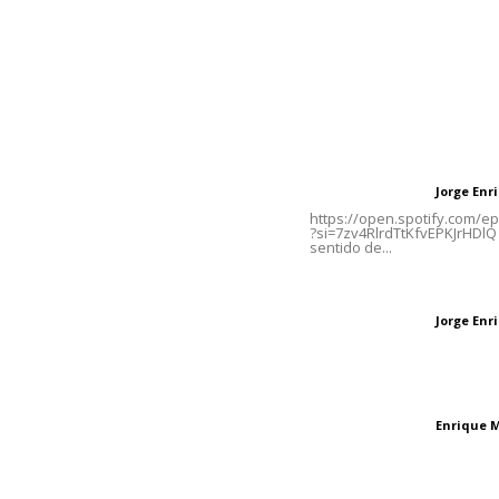
Contáctanos
Letras del Di
meridianoredacción@gmail.com
Letras del director
Jorge En
Letras del director
Tels. 3112143809 | 3112103211
https://open.spotify.com/
?si=7zv4RlrdTtKfvEPKJrHDlQ 
sentido de...
Oficinas Generales: Av.
Independencia #355, Tepic,
Las vacas de Huaj
Nayarit
Jorge En
Letras del director
El peatón y la ciu
Enrique 
Letras del director