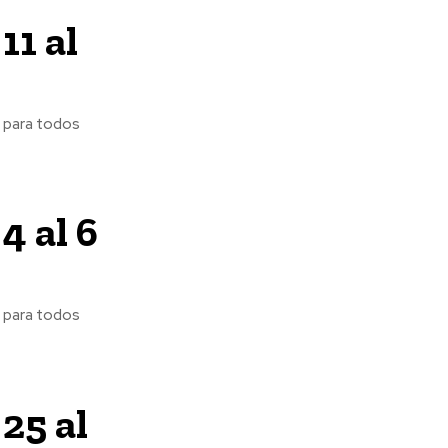
11 al
4 al 6
 25 al