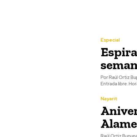
Especial
Espira
semana
Por Raúl Ortiz Bupunary -Casa Museo Juan Escutia: -Visitas guiadas
Entra
Nayarit
Aniver
Alame
Raúl Ortiz Bupunary 24 de julio de 1984 en la Alameda Central de Tepic y dentr