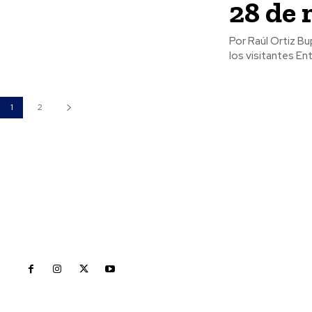
28 de
Por Raúl Ortiz Bupunary -Casa Museo Juan Escutia: Museo de sitio -
1
2
Inicio
Nayarit
Naciona