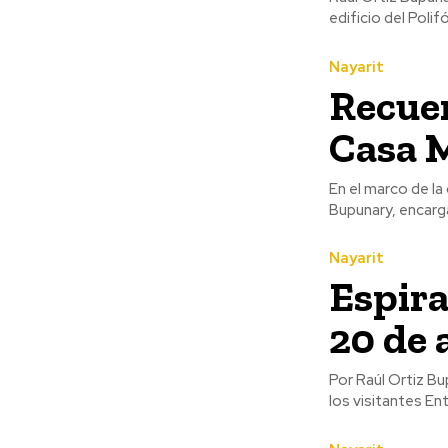
edificio del Polif
Nayarit
Recuer
Casa 
En el marco de la
Bupunary, encarg
Nayarit
Espira
20 de 
Por Raúl Ortiz Bupunary -Casa Museo Juan Escutia: Museo de sitio -