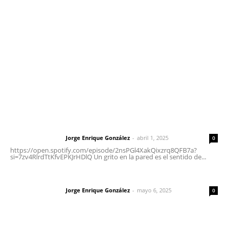
meridianoredacción@gmail.com
Tels. 3112143809 | 3112103211
Oficinas Generales: Av. Independencia #355, Tepic,
Nayarit
Letras del Director
Letras del director | Un grito en la pared
Jorge Enrique González
-
abril 1, 2025
Letras del director
0
https://open.spotify.com/episode/2nsPGl4XakQixzrq8QFB7a?
si=7zv4RlrdTtKfvEPKJrHDlQ Un grito en la pared es el sentido de...
Las vacas de Huajimic
Jorge Enrique González
-
mayo 6, 2025
Letras del director
0
El peatón y la ciudad