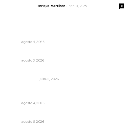
Enrique Martínez
-
abril 4, 2025
Letras del director
0
Lo más popular
Invitan a descubrir riqueza cultural en ruta Entre Canales
NAYARIT
agosto 4, 2026
Busca CECAN a los mejores cortometrajes nayaritas
NAYARIT
agosto 3, 2026
Resumen semanal de noticias
MONITOR POLÍTICO
julio 31, 2026
Aclara Marakame tarifas y programas de apoyo para
rehabilitación
NAYARIT
agosto 4, 2026
Plantarán en Nayarit miles de árboles
NAYARIT
agosto 6, 2026