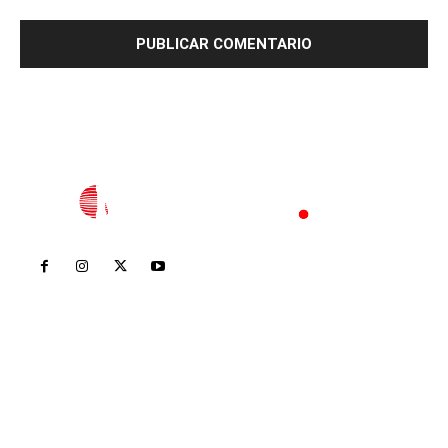
Inicio
Nayarit
Nacional
Policiaca
Opinión
Deportes
Edición Impresa
Sociales
Meridiano Vallarta
Contáctanos