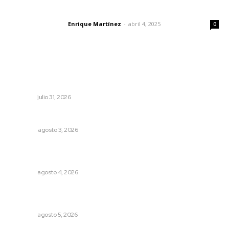
El peatón y la ciudad
Enrique Martínez
-
abril 4, 2025
Letras del director
0
Lo más popular
Fortalecen coordinación para consolidar el Sistema
Universal de Salud
NAYARIT
julio 31, 2026
Las razones y los días por definir
OPINIÓN
agosto 3, 2026
Abren convocatoria de ingreso para la Escuela de Bellas
Artes
NAYARIT
agosto 4, 2026
Liquidación en ingenio de Puga se ejecuta a 985 pesos
por tonelada
NAYARIT
agosto 5, 2026