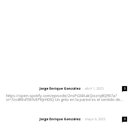
meridianoredacción@gmail.com
Tels. 3112143809 | 3112103211
Oficinas Generales: Av. Independencia #355, Tepic,
Nayarit
Letras del Director
Letras del director | Un grito en la pared
Jorge Enrique González
-
abril 1, 2025
Letras del director
0
https://open.spotify.com/episode/2nsPGl4XakQixzrq8QFB7a?
si=7zv4RlrdTtKfvEPKJrHDlQ Un grito en la pared es el sentido de...
Las vacas de Huajimic
Jorge Enrique González
-
mayo 6, 2025
Letras del director
0