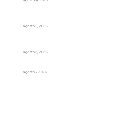
NAYARIT
agosto 4, 2026
Fortalecen formación de profesionales de la salud en el
IMSS
NAYARIT
agosto 3, 2026
Transforman CETMAR 6 con inversión histórica en Bahía
de Banderas
NAYARIT
agosto 3, 2026
Azota ola de robos el centro histórico de Tepic
NAYARIT
agosto 7, 2026
Archivo mensual
agosto 2026
julio 2026
junio 2026