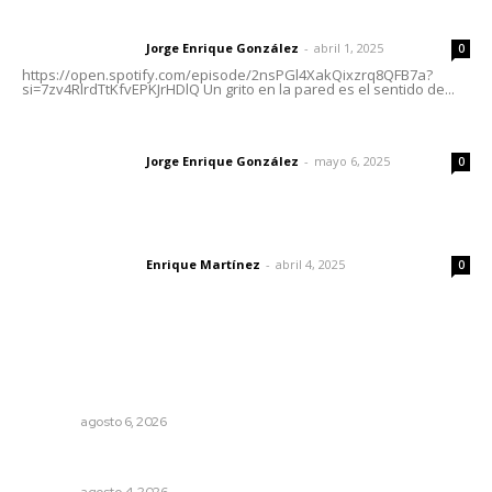
Letras del director | Un grito en la pared
Jorge Enrique González
-
abril 1, 2025
Letras del director
0
https://open.spotify.com/episode/2nsPGl4XakQixzrq8QFB7a?
si=7zv4RlrdTtKfvEPKJrHDlQ Un grito en la pared es el sentido de...
Las vacas de Huajimic
Jorge Enrique González
-
mayo 6, 2025
Letras del director
0
El peatón y la ciudad
Enrique Martínez
-
abril 4, 2025
Letras del director
0
Lo más popular
Muere Raúl Lucachín, el brujo de Jomulco que le dijo no
al diablo
NAYARIT
agosto 6, 2026
Invitan a descubrir riqueza cultural en ruta Entre Canales