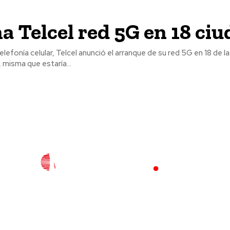
a Telcel red 5G en 18 ci
lefonía celular, Telcel anunció el arranque de su red 5G en 18 de la
, misma que estaría...
l
Policiaca
Opinión
Deportes
Edición Impresa
S