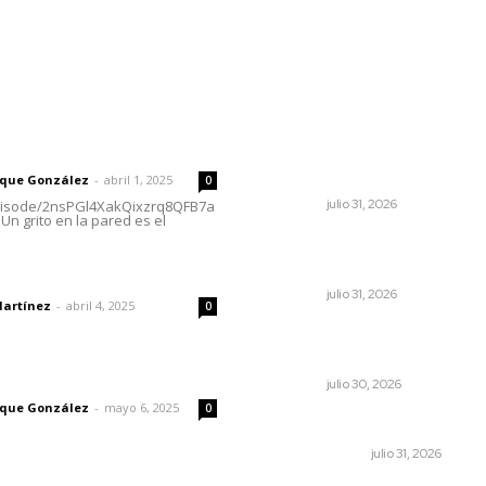
rector
Lo más popular
Impulsan planeación
 | Un grito en la pared
estratégica para detonar
turismo en los municipios
rique González
-
abril 1, 2025
0
NAYARIT
julio 31, 2026
episode/2nsPGl4XakQixzrq8QFB7a
Un grito en la pared es el
MORENA Nacional llama a
aspirantes nayaritas
dad
NAYARIT
julio 31, 2026
Martínez
-
abril 4, 2025
0
Condena PRI Nayarit censur
Alejandro Moreno
imic
NAYARIT
julio 30, 2026
rique González
-
mayo 6, 2025
0
Cerrar todos los anexos
LA SERPENTINA
julio 31, 2026