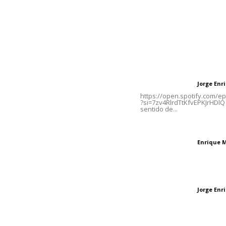
Contáctanos
Letras del Di
meridianoredacción@gmail.com
Letras del director
Jorge En
Letras del director
Tels. 3112143809 | 3112103211
https://open.spotify.com/
?si=7zv4RlrdTtKfvEPKJrHDlQ 
sentido de...
Oficinas Generales: Av.
Independencia #355, Tepic,
El peatón y la ciu
Nayarit
Enrique 
Letras del director
Las vacas de Huaj
Jorge En
Letras del director