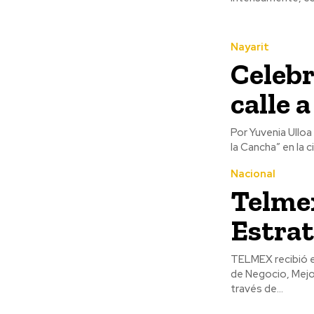
Nayarit
Celebr
calle 
Por Yuvenia Ulloa Este fin de semana, la Fundación TELMEX Telcel celebró el torneo “De la Calle 
la Cancha” en la c
Nacional
Telmex
Estrat
TELMEX recibió e
de Negocio, Mejo
través de...