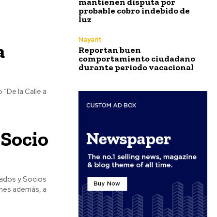
mantienen disputa por
probable cobro indebido de
luz
Nayarit
a
Reportan buen
comportamiento ciudadano
durante periodo vacacional
 Socio
iados y Socios
ones además, a