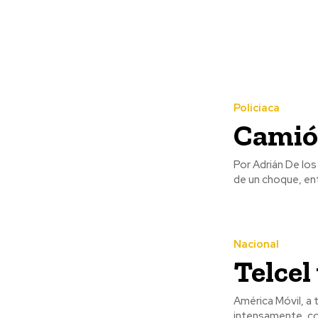
Policiaca
Camió
Por Adrián De los Santos Oficiales de vialidad municipal tambi
de un choque, ent
Nacional
Telce
América Móvil, a
intensamente, co