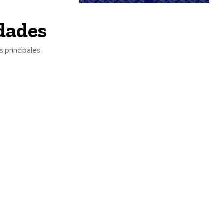
udades
s principales
ociales
Meridiano Vallarta