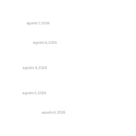
Lo más popular
Detienen al exgobernador de Guerrero, Ángel Aguirre
NACIONAL
agosto 7, 2026
El cuchillo usado como cuchara
OTRAS VOCES
agosto 6, 2026
Buen gobierno, buen liderazgo y la amenaza de la
politiquería
OPINIÓN
agosto 4, 2026
Tras operativo, el CEDE busca protección de justicia
federal
NAYARIT
agosto 3, 2026
Por inseguridad, cero aguacate a Estados Unidos
MONITOR POLÍTICO
agosto 6, 2026
Archivo mensual