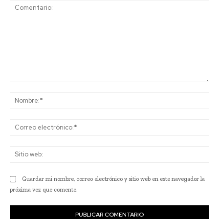
Comentario:
No
Co
ele
Sit
we
Guardar mi nombre, correo electrónico y sitio web en este navegador la
próxima vez que comente.