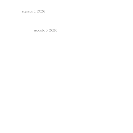
Compostela
NAYARIT
agosto 5, 2026
La Inteligencia Artificial enfrenta a dos grupos humanos
LA SERPENTINA
agosto 5, 2026
Archivo mensual
agosto 2026
julio 2026
junio 2026
mayo 2026
abril 2026
marzo 2026