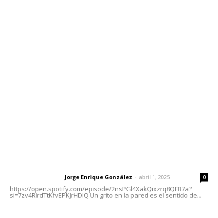
Contáctanos
meridianoredacción@gmail.com
Tels. 3112143809 | 3112103211
Oficinas Generales: Av. Independencia #355, Tepic,
Nayarit
Letras del Director
Letras del director | Un grito en la pared
Jorge Enrique González
-
abril 1, 2025
Letras del director
0
https://open.spotify.com/episode/2nsPGl4XakQixzrq8QFB7a?
si=7zv4RlrdTtKfvEPKJrHDlQ Un grito en la pared es el sentido de...
Las vacas de Huajimic