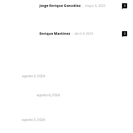
Jorge Enrique González
-
mayo 6, 2025
Letras del director
0
El peatón y la ciudad
Enrique Martínez
-
abril 4, 2025
Letras del director
0
Lo más popular
Promueven saberes ancestrales en la ruta Potrero
Tradicional
NAYARIT
agosto 3, 2026
Edición impresa 06 de agosto de 2026
EDICIÓN IMPRESA
agosto 6, 2026
Fortalecen formación de profesionales de la salud en el
IMSS
NAYARIT
agosto 3, 2026
Establecen precio de garantía para ganado en