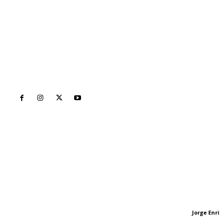
Inicio
Nayarit
Naciona
Contáctanos
Letras del Di
meridianoredacción@gmail.com
Letras del director
Jorge En
Letras del director
Tels. 3112143809 | 3112103211