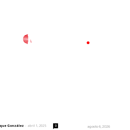
l
Policiaca
Opinión
Deportes
Edición Impresa
S
rector
Lo más popular
Celebrarán feria de lengua
 | Un grito en la pared
indígenas
rique González
-
abril 1, 2025
0
NAYARIT
agosto 6, 2026