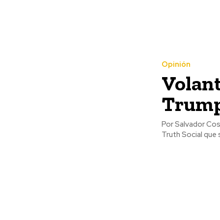
Opinión
Volant
Trump
Por Salvador Cosío Gaona El pasado sábado, el expresidente 
Truth Social que s