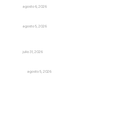
NAYARIT
agosto 6, 2026
Alertan de ciberdelincuentes a través de QR falsos
NAYARIT
agosto 5, 2026
Exigen jubilados del IMSS devolución de sus ahorros
retenidos por las AFORES
NAYARIT
julio 31, 2026
Árboles aplastan casas y camioneta en Tepic
POLICIACA
agosto 5, 2026
Archivo mensual
agosto 2026
julio 2026
junio 2026