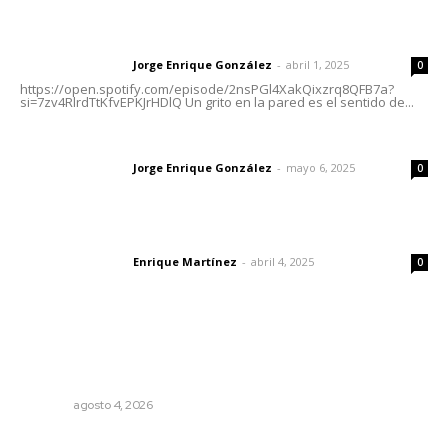
Letras del director | Un grito en la pared
Jorge Enrique González
-
abril 1, 2025
Letras del director
0
https://open.spotify.com/episode/2nsPGl4XakQixzrq8QFB7a?
si=7zv4RlrdTtKfvEPKJrHDlQ Un grito en la pared es el sentido de...
Las vacas de Huajimic
Jorge Enrique González
-
mayo 6, 2025
Letras del director
0
El peatón y la ciudad
Enrique Martínez
-
abril 4, 2025
Letras del director
0
Lo más popular
General con 40 años de carrera asume la Guardia
Nacional
NAYARIT
agosto 4, 2026
Preparan la Feria de Regreso a Clases