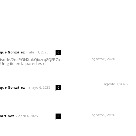
rector
Lo más popular
Recuperan la audición
 | Un grito en la pared
mediante procesadores
cocleares
rique González
-
abril 1, 2025
0
NAYARIT
agosto 6, 2026
episode/2nsPGl4XakQixzrq8QFB7a
Un grito en la pared es el
¿Son los anexos males
necesarios?
imic
LA SERPENTINA
agosto 3, 2026
rique González
-
mayo 6, 2025
0
Instalan módulo de atenci
contra adicciones en plaza
principal
dad
NAYARIT
agosto 5, 2026
Martínez
-
abril 4, 2025
0
Invitan a descubrir riqueza
cultural en ruta Entre Cana