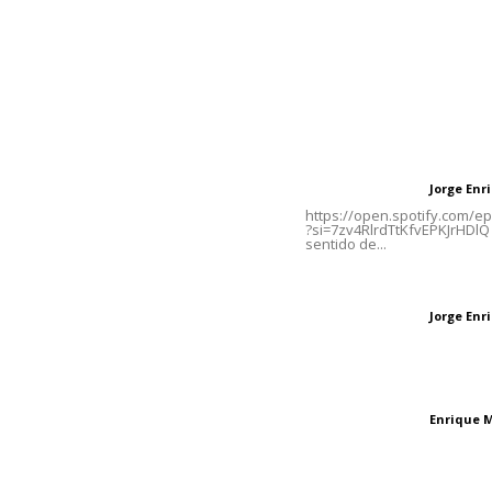
Contáctanos
Letras del Di
meridianoredacción@gmail.com
Letras del director
Jorge En
Letras del director
Tels. 3112143809 | 3112103211
https://open.spotify.com/
?si=7zv4RlrdTtKfvEPKJrHDlQ 
sentido de...
Oficinas Generales: Av.
Independencia #355, Tepic,
Las vacas de Huaj
Nayarit
Jorge En
Letras del director
El peatón y la ciu
Enrique 
Letras del director