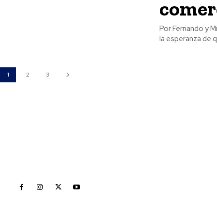
comerc
Por Fernando y Misael Ulloa Comerciantes establecidos del
la esperanza de q
1
2
3
Inicio
Nayarit
Naciona