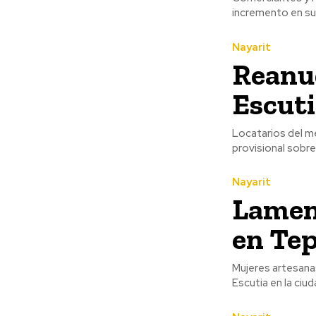
incremento en sus
Nayarit
Reanud
Escuti
Locatarios del m
provisional sobre 
Nayarit
Lamen
en Tep
Mujeres artesanas
Escutia en la ciu