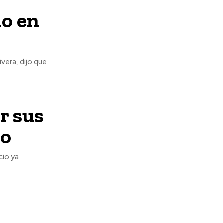
lo en
vera, dijo que
r sus
ño
cio ya