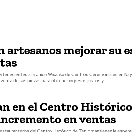
 artesanos mejorar su e
tas
rtenecientes a la Unión Wixárika de Centros Ceremoniales en Nay
a venta de sus piezas para obtener ingresos justos y...
n en el Centro Histórico
incremento en ventas
estauranteros del Centro Histórico de Tepic mantienen la espera