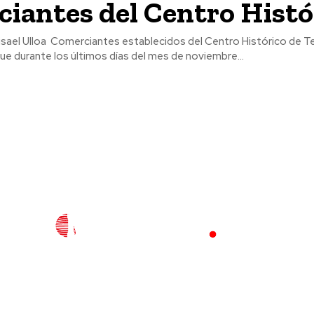
iantes del Centro Histó
 Centro Histórico de Tepic mantienen
ue durante los últimos días del mes de noviembre...
l
Policiaca
Opinión
Deportes
Edición Impresa
S