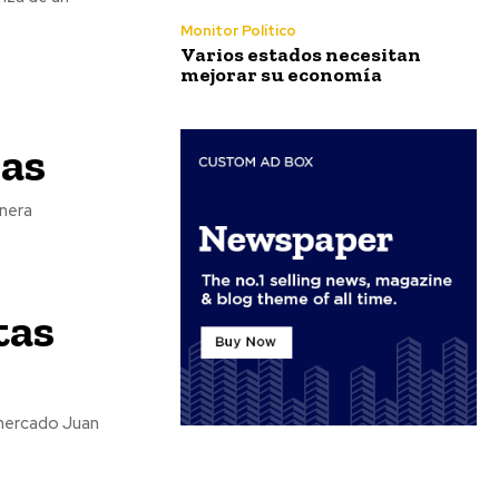
Monitor Político
Varios estados necesitan
mejorar su economía
ñas
anera
tas
l mercado Juan