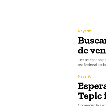
Nayarit
Buscan
de ven
Los artesanos pe
profesionalizar l
Nayarit
Espera
Tepic 
Comerciantes y r