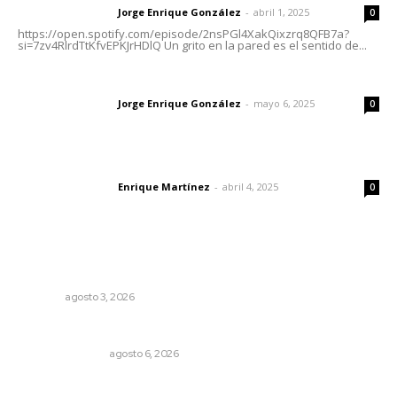
Jorge Enrique González
-
abril 1, 2025
Letras del director
0
https://open.spotify.com/episode/2nsPGl4XakQixzrq8QFB7a?
si=7zv4RlrdTtKfvEPKJrHDlQ Un grito en la pared es el sentido de...
Las vacas de Huajimic
Jorge Enrique González
-
mayo 6, 2025
Letras del director
0
El peatón y la ciudad
Enrique Martínez
-
abril 4, 2025
Letras del director
0
Lo más popular
Entregan nuevo domo escolar en San Juan de Abajo
NAYARIT
agosto 3, 2026
Edición impresa 06 de agosto de 2026
EDICIÓN IMPRESA
agosto 6, 2026
Leyendas del Futbol mexicano integran serie de billetes