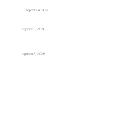
conmemorativos presentados por Lotería Nacional
NACIONAL
agosto 4, 2026
Alertan de ciberdelincuentes a través de QR falsos
NAYARIT
agosto 5, 2026
Tras operativo, el CEDE busca protección de justicia
federal
NAYARIT
agosto 3, 2026
Archivo mensual
agosto 2026
julio 2026
junio 2026
mayo 2026
abril 2026